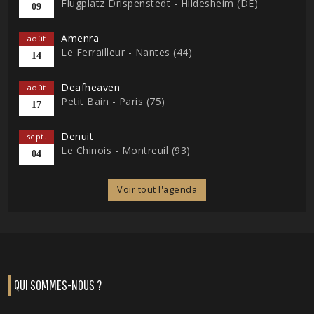
Flugplatz Drispenstedt - Hildesheim (DE)
09
Amenra
août
Le Ferrailleur - Nantes (44)
14
Deafheaven
août
Petit Bain - Paris (75)
17
Denuit
sept.
Le Chinois - Montreuil (93)
04
Voir tout l'agenda
QUI SOMMES-NOUS ?