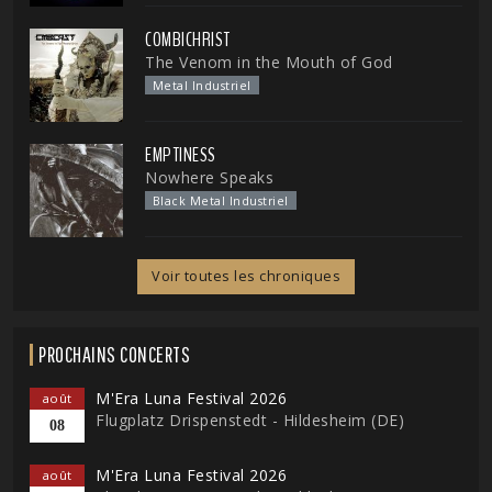
COMBICHRIST
The Venom in the Mouth of God
Metal Industriel
EMPTINESS
Nowhere Speaks
Black Metal Industriel
Voir toutes les chroniques
PROCHAINS CONCERTS
M'Era Luna Festival 2026
août
Flugplatz Drispenstedt - Hildesheim (DE)
08
M'Era Luna Festival 2026
août