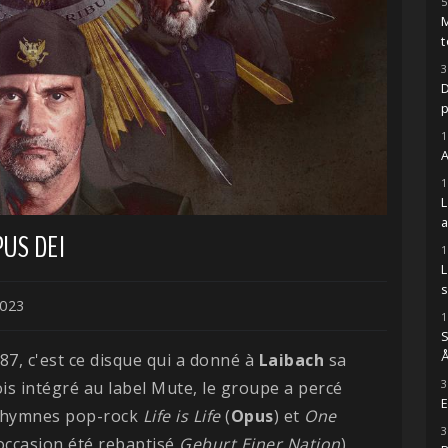
5
M
t
3
D
1
A
1
US DEI
1
s
023
1
S
Å
87, c'est ce disque qui a donné à
Laibach
sa
3
is intégré au label Mute, le groupe a percé
E
s hymnes pop-rock
Life is Life
(
Opus
) et
One
3
occasion été rebaptisé
Geburt Einer Nation
),