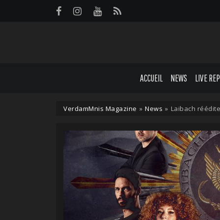
Panneau de gestion des cookies
ACCUEIL
NEWS
LIVE RE
VerdamMnis Magazine
»
News
»
Laibach réédit