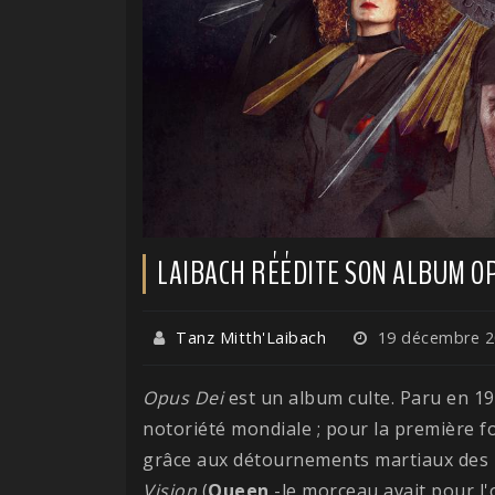
LAIBACH RÉÉDITE SON ALBUM OP
Tanz Mitth'Laibach
19 décembre 2
Opus Dei
est un album culte. Paru en 19
notoriété mondiale ; pour la première fo
grâce aux détournements martiaux de
Vision
(
Queen
-le morceau avait pour l'