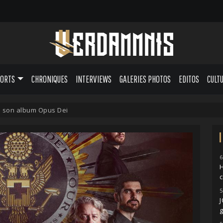
PORTS
CHRONIQUES
INTERVIEWS
GALERIES PHOTOS
EDITOS
CULT
e son album Opus Dei
6
H
5
g