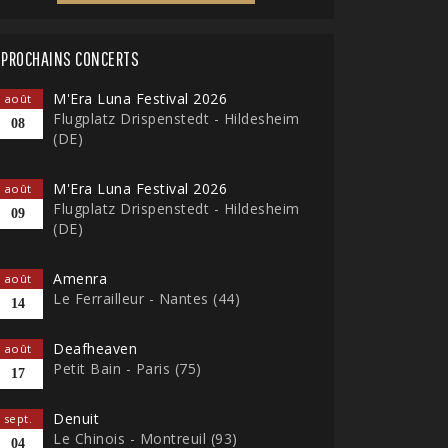
PROCHAINS CONCERTS
M'Era Luna Festival 2026
août
Flugplatz Drispenstedt - Hildesheim
08
(DE)
M'Era Luna Festival 2026
août
Flugplatz Drispenstedt - Hildesheim
09
(DE)
Amenra
août
Le Ferrailleur - Nantes (44)
14
Deafheaven
août
Petit Bain - Paris (75)
17
Denuit
sept.
Le Chinois - Montreuil (93)
04