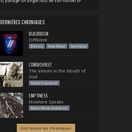
IG partage un single issu de son nouvel EP
DERNIÈRES CHRONIQUES
BLACKBOOK
Different
Electro
New Wave
Synthpop
COMBICHRIST
The Venom in the Mouth of
God
Metal Industriel
EMPTINESS
Nowhere Speaks
Black Metal Industriel
Voir toutes les chroniques