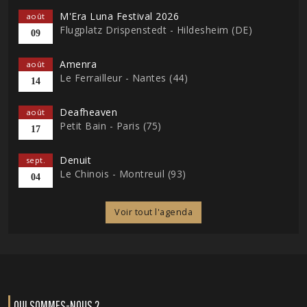
M'Era Luna Festival 2026
août
Flugplatz Drispenstedt - Hildesheim (DE)
09
Amenra
août
Le Ferrailleur - Nantes (44)
14
Deafheaven
août
Petit Bain - Paris (75)
17
Denuit
sept.
Le Chinois - Montreuil (93)
04
Voir tout l'agenda
QUI SOMMES-NOUS ?