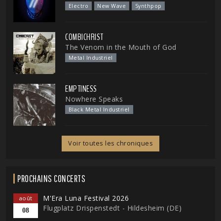
Electro
New Wave
Synthpop
COMBICHRIST
The Venom in the Mouth of God
Metal Industriel
EMPTINESS
Nowhere Speaks
Black Metal Industriel
Voir toutes les chroniques
PROCHAINS CONCERTS
M'Era Luna Festival 2026
août
Flugplatz Drispenstedt - Hildesheim (DE)
08