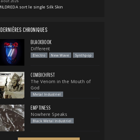
 août 2026
ILDREDA sort le single Silk Skin
DERNIÈRES CHRONIQUES
BLACKBOOK
Different
Electro
New Wave
Synthpop
COMBICHRIST
The Venom in the Mouth of
God
Metal Industriel
EMPTINESS
Nowhere Speaks
Black Metal Industriel