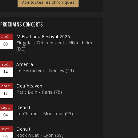
Voir toutes les chroniques
PROCHAINS CONCERTS
M'Era Luna Festival 2026
août
Flugplatz Drispenstedt - Hildesheim
09
(DE)
Amenra
août
Le Ferrailleur - Nantes (44)
14
Deafheaven
août
Petit Bain - Paris (75)
17
Denuit
sept.
Le Chinois - Montreuil (93)
04
Denuit
sept.
Rock n'Eat - Lyon (69)
05