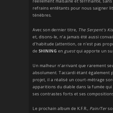
réellement malsaine et terrifiante, sans 
refrains entêtants pour nous saigner li
ténèbres.
Avec son dernier titre,
The Serpent's Ki
et, disons-le, n'a jamais été aussi conv
d'habitude (attention, ce n'est pas prop
de
SHINING
en
guest
qui apporte un su
Un malheur n'arrivant que rarement seul
absolument. Taccardi étant également p
projet, il a réalisé un court-métrage so
apparitions du diable dans la fumée qui
ses contrastes forts et ses compositions
Le prochain album de K.F.R.,
Pain/Ter
so