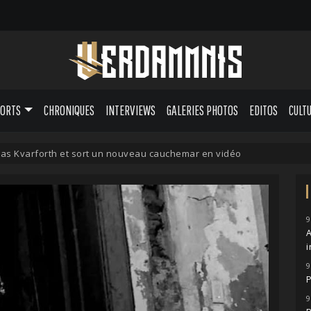
PORTS
CHRONIQUES
INTERVIEWS
GALERIES PHOTOS
EDITOS
CULT
iklas Kvarforth et sort un nouveau cauchemar en vidéo
9
A
i
9
P
9