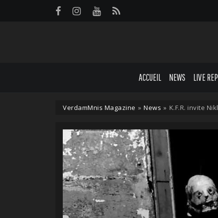
Panneau de gestion des cookies
ACCUEIL
NEWS
LIVE RE
VerdamMnis Magazine
»
News
»
K.F.R. invite N