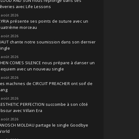
BLOOD AND SUN nous replonge dans ses
êveries avec Life Lessons
 août 2026
YRIA présente ses points de suture avec un
quatrième morceau
 août 2026
NAUT chante notre soumission dans son dernier
ingle
 août 2026
THEN COMES SILENCE nous prépare à danser un
Requiem avec un nouveau single
 août 2026
es machines de CIRCUIT PREACHER ont soif de
sang
 août 2026
AESTHETIC PERFECTION succombe à son côté
bscur avec Villain Era
 août 2026
JANOSCH MOLDAU partage le single Goodbye
World