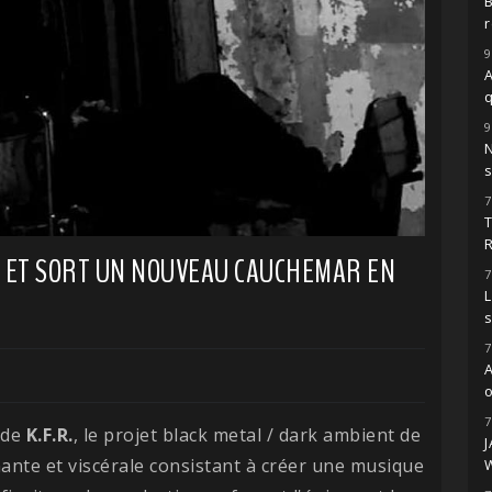
r
9
A
9
s
7
TH ET SORT UN NOUVEAU CAUCHEMAR EN
7
L
7
o
7
 de
K.F.R.
, le projet black metal / dark ambient de
ante et viscérale consistant à créer une musique