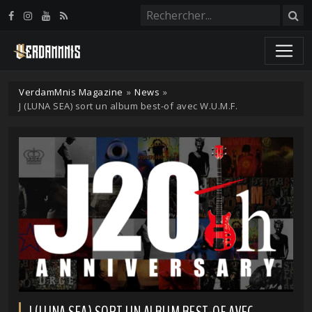
Panneau de gestion des cookies
VerdamMnis Magazine
»
News
»
J (LUNA SEA) sort un album best-of avec W.U.M.F.
J (LUNA SEA) SORT UN ALBUM BEST-OF AVEC