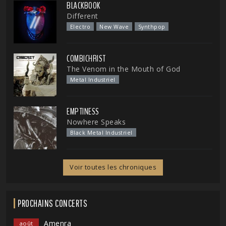
BLACKBOOK
Different
Electro
New Wave
Synthpop
COMBICHRIST
The Venom in the Mouth of God
Metal Industriel
EMPTINESS
Nowhere Speaks
Black Metal Industriel
Voir toutes les chroniques
PROCHAINS CONCERTS
Amenra
août