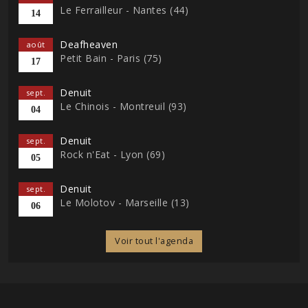
Le Ferrailleur - Nantes (44)
14
Deafheaven
août
Petit Bain - Paris (75)
17
Denuit
sept.
Le Chinois - Montreuil (93)
04
Denuit
sept.
Rock n'Eat - Lyon (69)
05
Denuit
sept.
Le Molotov - Marseille (13)
06
Voir tout l'agenda