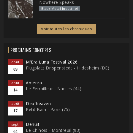
Nowhere Speaks
Black Metal Industriel
Voir toutes les chroniques
PROCHAINS CONCERTS
M'Era Luna Festival 2026
août
Flugplatz Drispenstedt - Hildesheim (DE)
09
Amenra
août
Le Ferrailleur - Nantes (44)
14
Deafheaven
août
Petit Bain - Paris (75)
17
Denuit
sept.
Le Chinois - Montreuil (93)
04