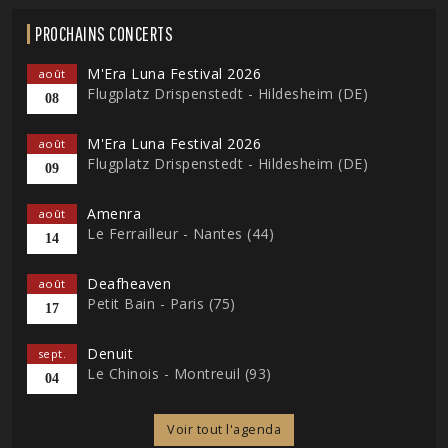
PROCHAINS CONCERTS
M'Era Luna Festival 2026
août
Flugplatz Drispenstedt - Hildesheim (DE)
08
M'Era Luna Festival 2026
août
Flugplatz Drispenstedt - Hildesheim (DE)
09
Amenra
août
Le Ferrailleur - Nantes (44)
14
Deafheaven
août
Petit Bain - Paris (75)
17
Denuit
sept.
Le Chinois - Montreuil (93)
04
Voir tout l'agenda