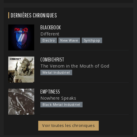
DERNIÈRES CHRONIQUES
BLACKBOOK
Different
Electro
New Wave
Synthpop
COMBICHRIST
The Venom in the Mouth of God
Metal Industriel
EMPTINESS
Nowhere Speaks
Black Metal Industriel
Voir toutes les chroniques