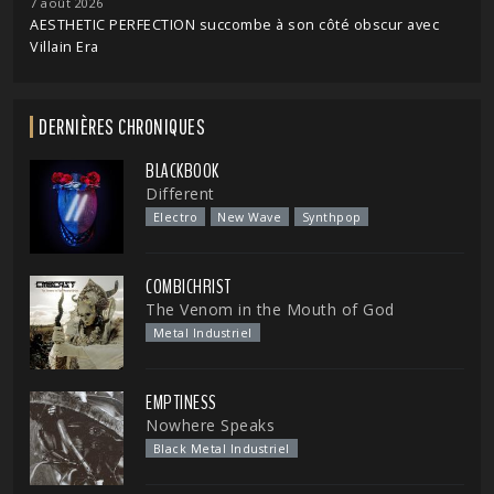
7 août 2026
AESTHETIC PERFECTION succombe à son côté obscur avec
Villain Era
DERNIÈRES CHRONIQUES
BLACKBOOK
Different
Electro
New Wave
Synthpop
COMBICHRIST
The Venom in the Mouth of God
Metal Industriel
EMPTINESS
Nowhere Speaks
Black Metal Industriel