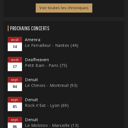
Voir toutes les chroniques
PROCHAINS CONCERTS
Amenra
août
Le Ferrailleur - Nantes (44)
14
Deafheaven
août
Petit Bain - Paris (75)
17
Denuit
sept.
Le Chinois - Montreuil (93)
04
Denuit
sept.
Rock n'Eat - Lyon (69)
05
Denuit
sept.
Le Molotov - Marseille (13)
06