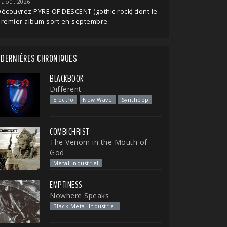
 août 2026
écouvrez PYRE OF DESCENT (gothic rock) dont le
premier album sort en septembre
DERNIÈRES CHRONIQUES
BLACKBOOK
Different
Electro
New Wave
Synthpop
COMBICHRIST
The Venom in the Mouth of
God
Metal Industriel
EMPTINESS
Nowhere Speaks
Black Metal Industriel