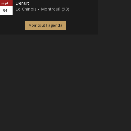
Denuit
sept.
Le Chinois - Montreuil (93)
04
Voir tout l'agenda