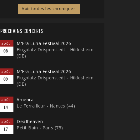
Voir toutes les chroniques
PROCHAINS CONCERTS
M'Era Luna Festival 2026
août
Flugplatz Drispenstedt - Hildesheim
08
(DE)
M'Era Luna Festival 2026
août
Flugplatz Drispenstedt - Hildesheim
09
(DE)
Amenra
août
Le Ferrailleur - Nantes (44)
14
Deafheaven
août
Petit Bain - Paris (75)
17