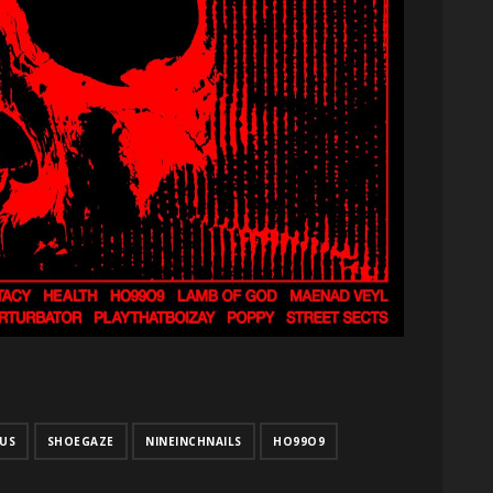
US
SHOEGAZE
NINEINCHNAILS
HO99O9