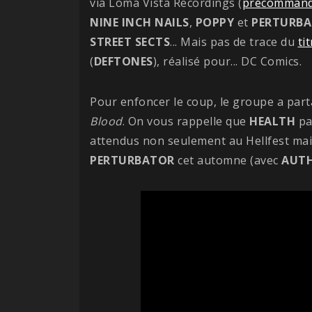
via Loma Vista Recordings (
précomman
NINE INCH NAILS
,
POPPY
et
PERTURB
STREET SECTS
... Mais pas de trace du
ti
(
DEFTONES
), réalisé pour... DC Comics.
Pour enfoncer le coup, le groupe a par
Blood
. On vous rappelle que
HEALTH
pa
attendus non seulement au Hellfest mai
PERTURBATOR
cet automne (avec
AUTH