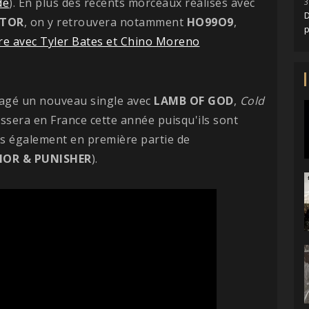
de
). En plus des récents morceaux réalisés avec
3
D
ATOR
, on y retrouvera notamment
HO99O9
,
tre avec Tyler Bates et Chino Moreno
tagé un nouveau single avec
LAMB OF GOD
,
Cold
ssera en France cette année puisqu'ils sont
s également en première partie de
OR & PUNISHER
).