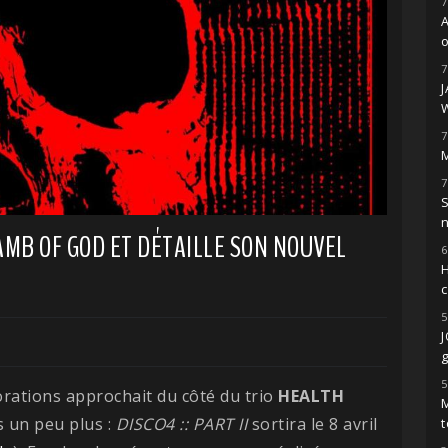
7
o
7
7
M
7
S
AMB OF GOD ET DÉTAILLE SON NOUVEL
6
H
5
g
5
rations approchait du côté du trio
HEALTH
M
s un peu plus :
DISCO4 :: PART II
sortira le 8 avril
t