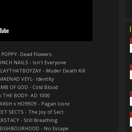
 POPPY- Dead Flowers
INCH NAILS - Isn't Everyone
PLAYTHATBOYZAY - Muder Death Kill
MAENAD VEYL- Identity
AMB OF GOD - Cold Blood
x THE BODY- AD 1000
WASH x HO99O9 - Pagan Iconz
ET SECTS - The Joy of Sect
KSTACY - Still Breathing
NEIGHBOURHOOD - No Escape