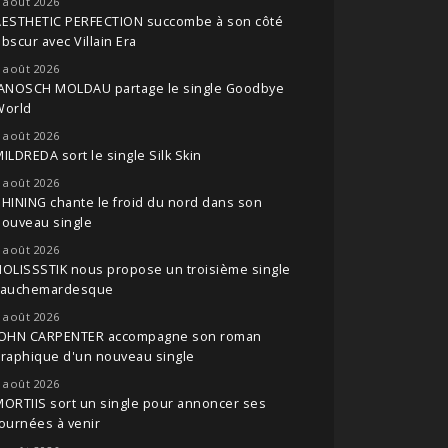
 août 2026
AESTHETIC PERFECTION succombe à son côté
bscur avec Villain Era
 août 2026
JANOSCH MOLDAU partage le single Goodbye
World
 août 2026
ILDREDA sort le single Silk Skin
 août 2026
HINING chante le froid du nord dans son
nouveau single
 août 2026
OLISSSTIK nous propose un troisième single
cauchemardesque
 août 2026
JOHN CARPENTER accompagne son roman
raphique d'un nouveau single
 août 2026
ORTIIS sort un single pour annoncer ses
ournées à venir