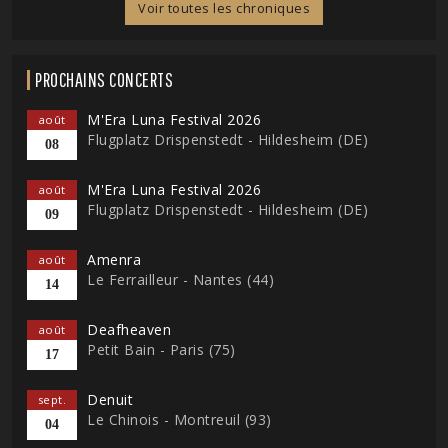
Voir toutes les chroniques
PROCHAINS CONCERTS
M'Era Luna Festival 2026
août
Flugplatz Drispenstedt - Hildesheim (DE)
08
M'Era Luna Festival 2026
août
Flugplatz Drispenstedt - Hildesheim (DE)
09
Amenra
août
Le Ferrailleur - Nantes (44)
14
Deafheaven
août
Petit Bain - Paris (75)
17
Denuit
sept.
Le Chinois - Montreuil (93)
04