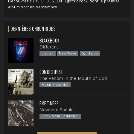
Découvrez PYRE OF DESCENT (gothic rock) dont le premier
album sort en septembre
DERNIÈRES CHRONIQUES
BLACKBOOK
Different
Electro
New Wave
Synthpop
COMBICHRIST
The Venom in the Mouth of God
Metal Industriel
EMPTINESS
Nowhere Speaks
Black Metal Industriel