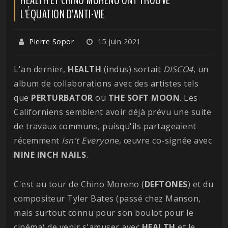
L'ÉQUATION D'ANTI-VIE
Pierre Sopor
15 juin 2021
L'an dernier,
HEALTH
(indus) sortait
DISCO4
, un
album de collaborations avec des artistes tels
que
PERTURBATOR
ou
THE SOFT MOON
. Les
Californiens semblent avoir déjà prévu une suite
de travaux communs, puisqu'ils partageaient
récemment
Isn't Everyon
e, œuvre co-signée avec
NINE INCH NAILS
.
C'est au tour de Chino Moreno (
DEFTONES
) et du
compositeur Tyler Bates (passé chez Manson,
mais surtout connu pour son boulot pour le
cinéma) de venir s'amuser avec
HEALTH
et le