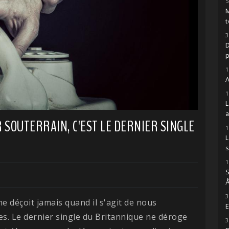
5
M
t
3
D
1
A
1
SOUTERRAIN, C'EST LE DERNIER SINGLE
1
s
1
S
Å
3
ne déçoit jamais quand il s'agit de nous
E
es. Le dernier single du Britannique ne déroge
3