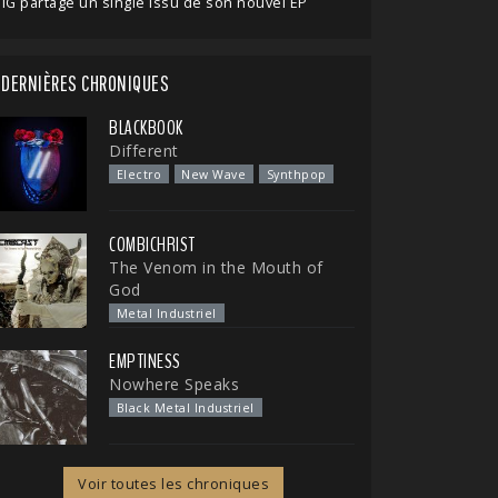
IG partage un single issu de son nouvel EP
DERNIÈRES CHRONIQUES
BLACKBOOK
Different
Electro
New Wave
Synthpop
COMBICHRIST
The Venom in the Mouth of
God
Metal Industriel
EMPTINESS
Nowhere Speaks
Black Metal Industriel
Voir toutes les chroniques