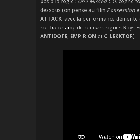
pas à la règle :
One Missed Call
cogne for
dessous (on pense au film
Possession
e
ATTACK
, avec la performance démente
sur
bandcamp
de remixes signés Rhys Fu
ANTIDOTE
,
EMPIRION
et
C-LEKKTOR
).