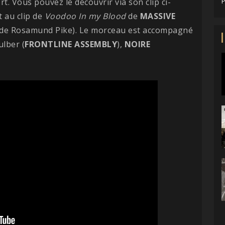
t. Vous pouvez le découvrir via son clip ci-
P
t au clip de
Voodoo In my Blood
de
MASSIVE
 de Rosamund Pike). Le morceau est accompagné
lber (
FRONTLINE
ASSEMBLY
),
NOIRE