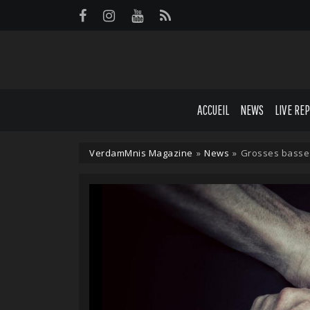
Panneau de gestion des cookies
ACCUEIL
NEWS
LIVE RE
VerdamMnis Magazine
»
News
»
Grosses basses 