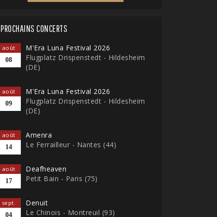
PROCHAINS CONCERTS
M'Era Luna Festival 2026
août
Flugplatz Drispenstedt - Hildesheim
08
(DE)
M'Era Luna Festival 2026
août
Flugplatz Drispenstedt - Hildesheim
09
(DE)
Amenra
août
Le Ferrailleur - Nantes (44)
14
Deafheaven
août
Petit Bain - Paris (75)
17
Denuit
sept.
Le Chinois - Montreuil (93)
04