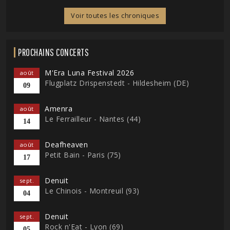
Voir toutes les chroniques
PROCHAINS CONCERTS
M'Era Luna Festival 2026
août
Flugplatz Drispenstedt - Hildesheim (DE)
09
Amenra
août
Le Ferrailleur - Nantes (44)
14
Deafheaven
août
Petit Bain - Paris (75)
17
Denuit
sept.
Le Chinois - Montreuil (93)
04
Denuit
sept.
Rock n'Eat - Lyon (69)
05