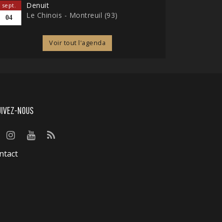
Denuit
sept.
Le Chinois - Montreuil (93)
04
Voir tout l'agenda
UIVEZ-NOUS
ntact