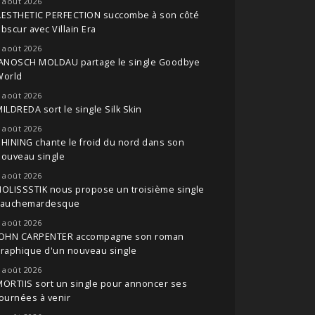
 août 2026
AESTHETIC PERFECTION succombe à son côté
bscur avec Villain Era
 août 2026
JANOSCH MOLDAU partage le single Goodbye
World
 août 2026
ILDREDA sort le single Silk Skin
 août 2026
HINING chante le froid du nord dans son
nouveau single
 août 2026
OLISSSTIK nous propose un troisième single
cauchemardesque
 août 2026
JOHN CARPENTER accompagne son roman
raphique d'un nouveau single
 août 2026
ORTIIS sort un single pour annoncer ses
ournées à venir