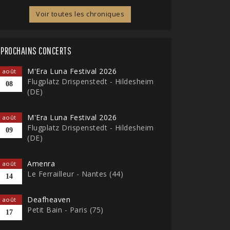
Voir toutes les chroniques
PROCHAINS CONCERTS
M'Era Luna Festival 2026
août
Flugplatz Drispenstedt - Hildesheim
08
(DE)
M'Era Luna Festival 2026
août
Flugplatz Drispenstedt - Hildesheim
09
(DE)
Amenra
août
Le Ferrailleur - Nantes (44)
14
Deafheaven
août
Petit Bain - Paris (75)
17