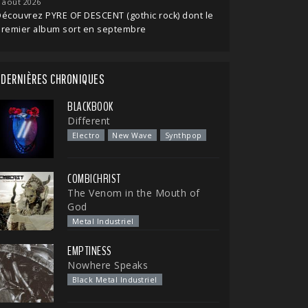
 août 2026
écouvrez PYRE OF DESCENT (gothic rock) dont le
premier album sort en septembre
DERNIÈRES CHRONIQUES
BLACKBOOK
Different
Electro
New Wave
Synthpop
COMBICHRIST
The Venom in the Mouth of
God
Metal Industriel
EMPTINESS
Nowhere Speaks
Black Metal Industriel