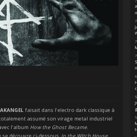
7
o
7
7
M
7
S
6
H
5
g
EAKANGEL
faisait dans l'electro dark classique à
5
totalement assumé son virage metal industriel
M
 avec l'album
How the Ghost Became
.
t
bé se découvre ci-dessous.
In the WItch House
,