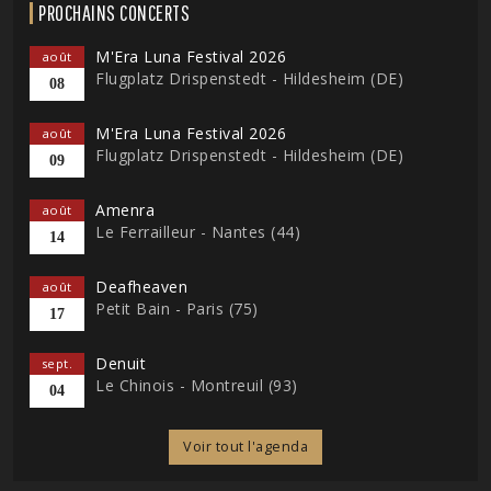
PROCHAINS CONCERTS
M'Era Luna Festival 2026
août
Flugplatz Drispenstedt - Hildesheim (DE)
08
M'Era Luna Festival 2026
août
Flugplatz Drispenstedt - Hildesheim (DE)
09
Amenra
août
Le Ferrailleur - Nantes (44)
14
Deafheaven
août
Petit Bain - Paris (75)
17
Denuit
sept.
Le Chinois - Montreuil (93)
04
Voir tout l'agenda