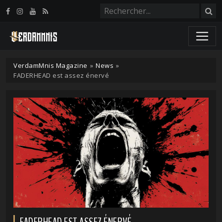
Panneau de gestion des cookies
VerdamMnis Magazine
»
News
»
FADERHEAD est assez énervé
FADERHEAD EST ASSEZ ÉNERVÉ