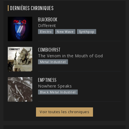
DERNIÈRES CHRONIQUES
BLACKBOOK
Different
Electro
New Wave
Synthpop
COMBICHRIST
The Venom in the Mouth of God
Metal Industriel
EMPTINESS
Nowhere Speaks
Black Metal Industriel
Voir toutes les chroniques