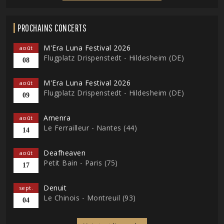
PROCHAINS CONCERTS
M'Era Luna Festival 2026
août
Flugplatz Drispenstedt - Hildesheim (DE)
08
M'Era Luna Festival 2026
août
Flugplatz Drispenstedt - Hildesheim (DE)
09
Amenra
août
Le Ferrailleur - Nantes (44)
14
Deafheaven
août
Petit Bain - Paris (75)
17
Denuit
sept.
Le Chinois - Montreuil (93)
04