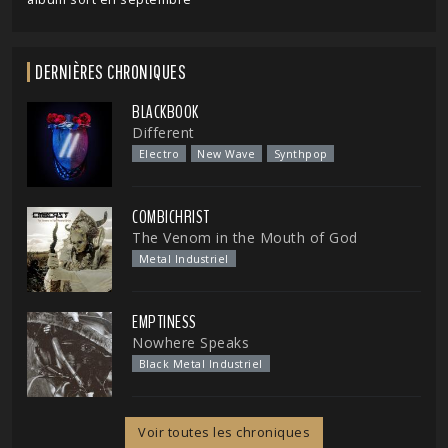
DERNIÈRES CHRONIQUES
BLACKBOOK
Different
Electro
New Wave
Synthpop
COMBICHRIST
The Venom in the Mouth of God
Metal Industriel
EMPTINESS
Nowhere Speaks
Black Metal Industriel
Voir toutes les chroniques