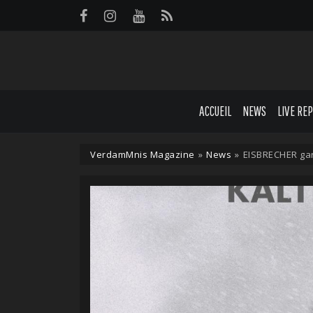
Panneau de gestion des cookies
ACCUEIL
NEWS
LIVE RE
VerdamMnis Magazine
»
News
»
EISBRECHER gar