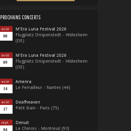
PROCHAINS CONCERTS
M'Era Luna Festival 2026
août
Flugplatz Drispenstedt - Hildesheim
08
(DE)
M'Era Luna Festival 2026
août
Flugplatz Drispenstedt - Hildesheim
09
(DE)
Amenra
août
Le Ferrailleur - Nantes (44)
14
Deafheaven
août
Petit Bain - Paris (75)
17
Denuit
sept.
Le Chinois - Montreuil (93)
04