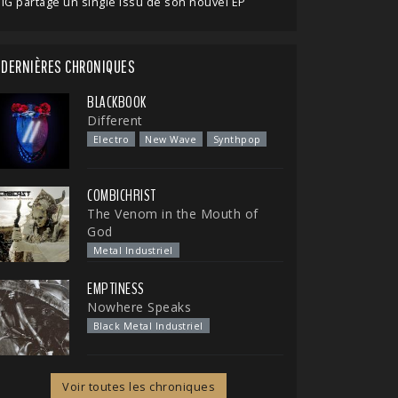
IG partage un single issu de son nouvel EP
DERNIÈRES CHRONIQUES
BLACKBOOK
Different
Electro
New Wave
Synthpop
COMBICHRIST
The Venom in the Mouth of
God
Metal Industriel
EMPTINESS
Nowhere Speaks
Black Metal Industriel
Voir toutes les chroniques