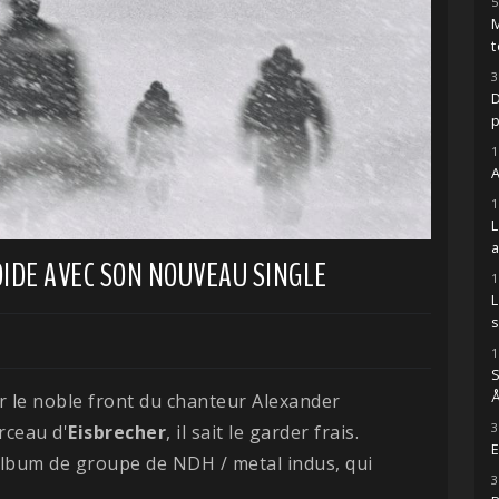
5
M
t
3
D
1
A
1
IDE AVEC SON NOUVEAU SINGLE
1
s
1
S
Å
 le noble front du chanteur Alexander
3
rceau d'
Eisbrecher
, il sait le garder frais.
E
 album de groupe de NDH / metal indus, qui
3