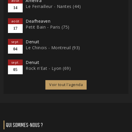
Amenra
août
Le Ferrailleur - Nantes (44)
14
Deafheaven
août
Petit Bain - Paris (75)
17
Denuit
sept.
Le Chinois - Montreuil (93)
04
Denuit
sept.
Rock n'Eat - Lyon (69)
05
Voir tout l'agenda
QUI SOMMES-NOUS ?