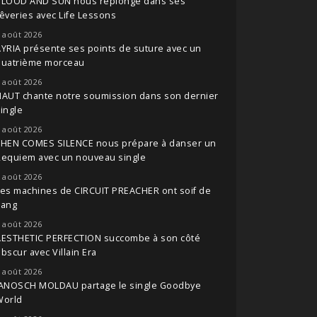
BLOOD AND SUN nous replonge dans ses
êveries avec Life Lessons
 août 2026
YRIA présente ses points de suture avec un
quatrième morceau
 août 2026
NAUT chante notre soumission dans son dernier
ingle
 août 2026
THEN COMES SILENCE nous prépare à danser un
Requiem avec un nouveau single
 août 2026
es machines de CIRCUIT PREACHER ont soif de
sang
 août 2026
AESTHETIC PERFECTION succombe à son côté
bscur avec Villain Era
 août 2026
JANOSCH MOLDAU partage le single Goodbye
World