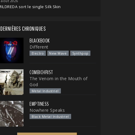
 août 2026
ILDREDA sort le single Silk Skin
DERNIÈRES CHRONIQUES
BLACKBOOK
Different
Electro
New Wave
Synthpop
COMBICHRIST
The Venom in the Mouth of
God
Metal Industriel
EMPTINESS
Nowhere Speaks
Black Metal Industriel