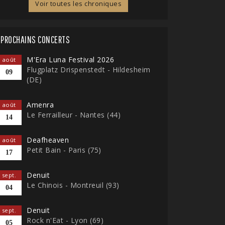
Voir toutes les chroniques
PROCHAINS CONCERTS
M'Era Luna Festival 2026
août
Flugplatz Drispenstedt - Hildesheim
09
(DE)
Amenra
août
Le Ferrailleur - Nantes (44)
14
Deafheaven
août
Petit Bain - Paris (75)
17
Denuit
sept.
Le Chinois - Montreuil (93)
04
Denuit
sept.
Rock n'Eat - Lyon (69)
05