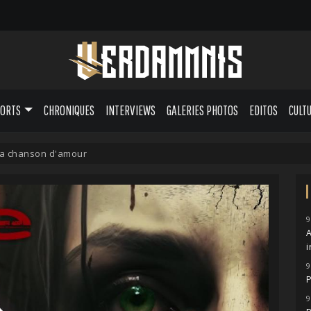
PORTS
CHRONIQUES
INTERVIEWS
GALERIES PHOTOS
EDITOS
CULT
sa chanson d'amour
9
A
i
9
P
9