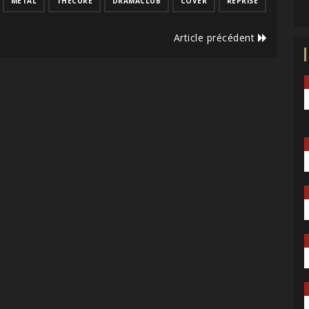
METAL
THECURE
DRAMACLUB
COVER
REPRISE
Article précédent