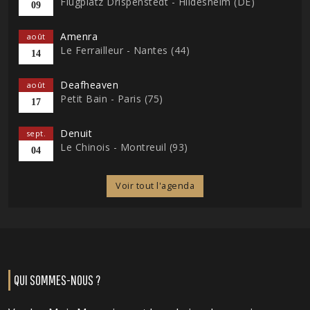
Flugplatz Drispenstedt - Hildesheim (DE)
09
Amenra
août
Le Ferrailleur - Nantes (44)
14
Deafheaven
août
Petit Bain - Paris (75)
17
Denuit
sept.
Le Chinois - Montreuil (93)
04
Voir tout l'agenda
QUI SOMMES-NOUS ?