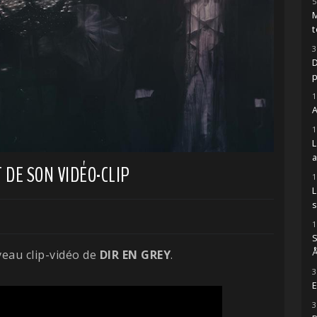
5
M
t
3
D
1
A
1
 DE SON VIDÉO-CLIP
1
s
1
S
Å
veau clip-vidéo de
DIR EN GREY
.
3
E
3