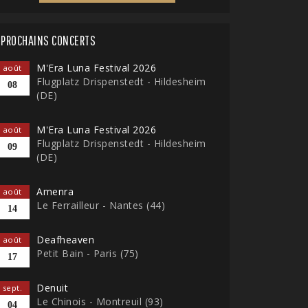
PROCHAINS CONCERTS
M'Era Luna Festival 2026
août
Flugplatz Drispenstedt - Hildesheim
08
(DE)
M'Era Luna Festival 2026
août
Flugplatz Drispenstedt - Hildesheim
09
(DE)
Amenra
août
Le Ferrailleur - Nantes (44)
14
Deafheaven
août
Petit Bain - Paris (75)
17
Denuit
sept.
Le Chinois - Montreuil (93)
04