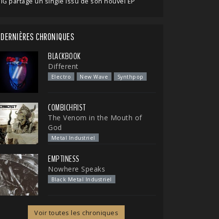
IG partage un single issu de son nouvel EP
DERNIÈRES CHRONIQUES
BLACKBOOK
Different
Electro
New Wave
Synthpop
COMBICHRIST
The Venom in the Mouth of
God
Metal Industriel
EMPTINESS
Nowhere Speaks
Black Metal Industriel
Voir toutes les chroniques