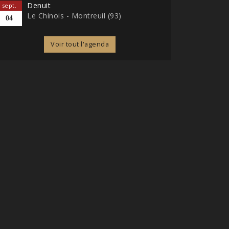
Denuit
sept.
Le Chinois - Montreuil (93)
04
Voir tout l'agenda