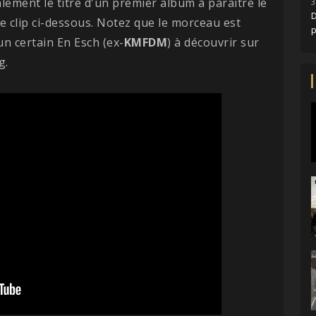
lement le titre d'un premier album à paraître le
3
D
le clip ci-dessous. Notez que le morceau est
 certain En Esch (ex-
KMFDM
) à découvrir sur
g.