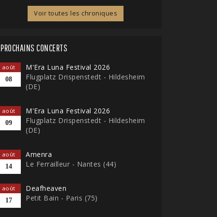
Voir toutes les chroniques
PROCHAINS CONCERTS
M'Era Luna Festival 2026
août
Flugplatz Drispenstedt - Hildesheim
08
(DE)
M'Era Luna Festival 2026
août
Flugplatz Drispenstedt - Hildesheim
09
(DE)
Amenra
août
Le Ferrailleur - Nantes (44)
14
Deafheaven
août
Petit Bain - Paris (75)
17