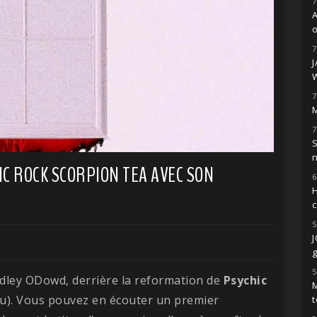
7
o
7
7
M
7
S
C ROCK SCORPION TEA AVEC SON
6
H
5
g
5
dley ODowd, derrière la reformation de
Psychic
M
u). Vous pouvez en écouter un premier
t