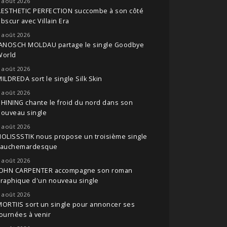
 août 2026
AESTHETIC PERFECTION succombe à son côté
bscur avec Villain Era
 août 2026
JANOSCH MOLDAU partage le single Goodbye
World
 août 2026
ILDREDA sort le single Silk Skin
 août 2026
HINING chante le froid du nord dans son
nouveau single
 août 2026
OLISSSTIK nous propose un troisième single
cauchemardesque
 août 2026
JOHN CARPENTER accompagne son roman
raphique d'un nouveau single
 août 2026
ORTIIS sort un single pour annoncer ses
ournées à venir