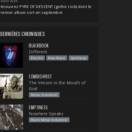
 août 2026
écouvrez PYRE OF DESCENT (gothic rock) dont le
premier album sort en septembre
DERNIÈRES CHRONIQUES
BLACKBOOK
Different
Electro
New Wave
Synthpop
COMBICHRIST
The Venom in the Mouth of
God
Metal Industriel
EMPTINESS
Nowhere Speaks
Black Metal Industriel