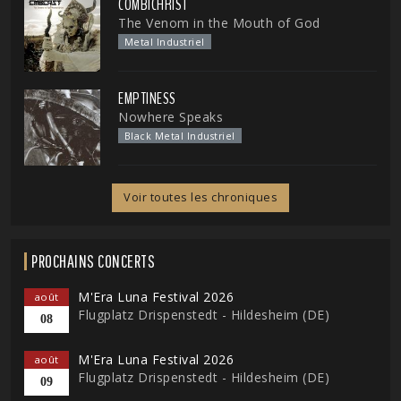
COMBICHRIST
The Venom in the Mouth of God
Metal Industriel
EMPTINESS
Nowhere Speaks
Black Metal Industriel
Voir toutes les chroniques
PROCHAINS CONCERTS
M'Era Luna Festival 2026
août
Flugplatz Drispenstedt - Hildesheim (DE)
08
M'Era Luna Festival 2026
août
Flugplatz Drispenstedt - Hildesheim (DE)
09