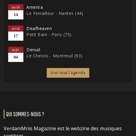
Amenra
août
Le Ferrailleur - Nantes (44)
14
Deafheaven
août
Petit Bain - Paris (75)
17
Denuit
sept.
Le Chinois - Montreuil (93)
04
Voir tout l'agenda
QUI SOMMES-NOUS ?
VerdamMnis Magazine est le webzine des musiques
sombres.