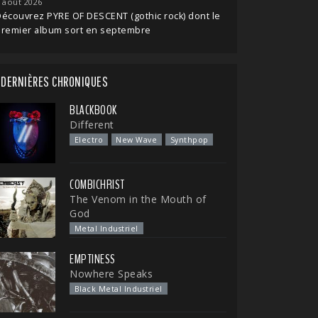
 août 2026
écouvrez PYRE OF DESCENT (gothic rock) dont le
premier album sort en septembre
DERNIÈRES CHRONIQUES
BLACKBOOK
Different
Electro
New Wave
Synthpop
COMBICHRIST
The Venom in the Mouth of
God
Metal Industriel
EMPTINESS
Nowhere Speaks
Black Metal Industriel