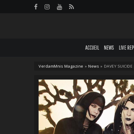
Panneau de gestion des cookies
ACCUEIL
NEWS
LIVE RE
VerdamMnis Magazine
»
News
»
DAVEY SUICIDE p