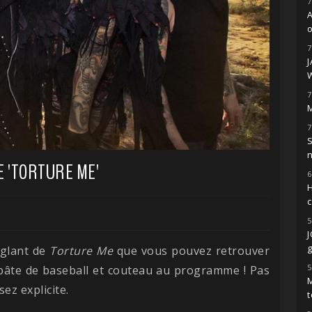
7
o
7
7
M
7
S
E 'TORTURE ME'
6
H
5
g
nglant de
Torture Me
que vous pouvez retrouver
5
 bâte de baseball et couteau au programme ! Pas
M
sez explicite.
t