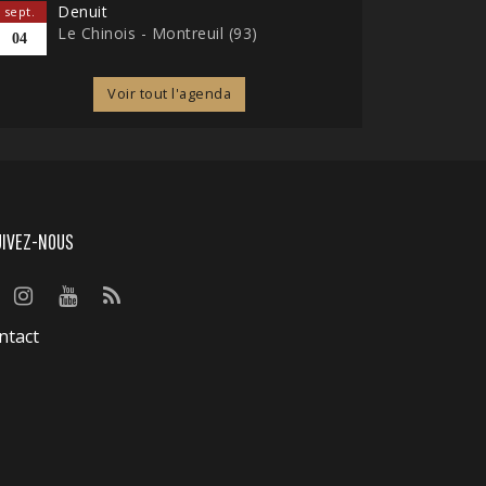
Denuit
sept.
Le Chinois - Montreuil (93)
04
Voir tout l'agenda
UIVEZ-NOUS
ntact