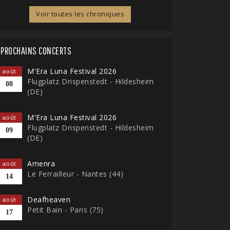
Voir toutes les chroniques
PROCHAINS CONCERTS
M'Era Luna Festival 2026
août
Flugplatz Drispenstedt - Hildesheim
08
(DE)
M'Era Luna Festival 2026
août
Flugplatz Drispenstedt - Hildesheim
09
(DE)
Amenra
août
Le Ferrailleur - Nantes (44)
14
Deafheaven
août
Petit Bain - Paris (75)
17