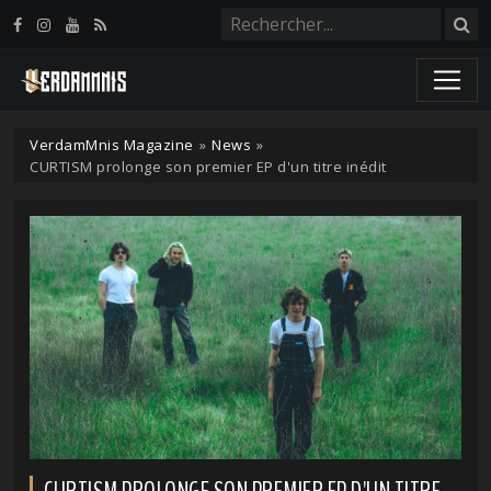
Panneau de gestion des cookies
VerdamMnis Magazine
»
News
»
CURTISM prolonge son premier EP d'un titre inédit
CURTISM PROLONGE SON PREMIER EP D'UN TITRE