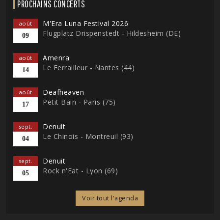
PROCHAINS CONCERTS
M'Era Luna Festival 2026
août
Flugplatz Drispenstedt - Hildesheim (DE)
09
Amenra
août
Le Ferrailleur - Nantes (44)
14
Deafheaven
août
Petit Bain - Paris (75)
17
Denuit
sept.
Le Chinois - Montreuil (93)
04
Denuit
sept.
Rock n'Eat - Lyon (69)
05
Voir tout l'agenda