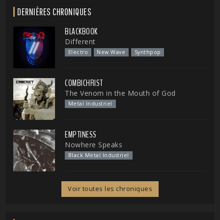
DERNIÈRES CHRONIQUES
BLACKBOOK
Different
Electro
New Wave
Synthpop
COMBICHRIST
The Venom in the Mouth of God
Metal Industriel
EMPTINESS
Nowhere Speaks
Black Metal Industriel
Voir toutes les chroniques