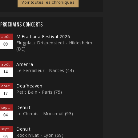
Voir toutes les chroniques
PROCHAINS CONCERTS
M'Era Luna Festival 2026
août
Flugplatz Drispenstedt - Hildesheim
09
(DE)
Amenra
août
Le Ferrailleur - Nantes (44)
14
Deafheaven
août
Petit Bain - Paris (75)
17
Denuit
sept.
Le Chinois - Montreuil (93)
04
Denuit
sept.
Rock n'Eat - Lyon (69)
05