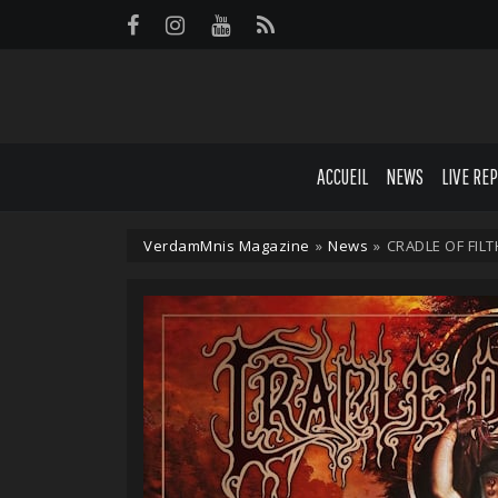
Panneau de gestion des cookies
ACCUEIL
NEWS
LIVE RE
VerdamMnis Magazine
»
News
»
CRADLE OF FILT