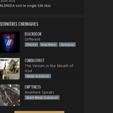
 août 2026
ILDREDA sort le single Silk Skin
DERNIÈRES CHRONIQUES
BLACKBOOK
Different
Electro
New Wave
Synthpop
COMBICHRIST
The Venom in the Mouth of
God
Metal Industriel
EMPTINESS
Nowhere Speaks
Black Metal Industriel