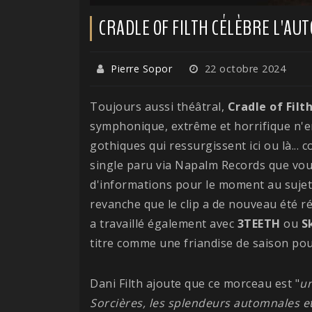
CRADLE OF FILTH CÉLÈBRE L'AU
Pierre Sopor
22 octobre 2024
Toujours aussi théâtral,
Cradle of Filt
symphonique, extrême et horrifique n'e
gothiques qui ressurgissent ici ou là..
single paru via Napalm Records que vous
d'informations pour le moment au sujet
revanche que le clip a de nouveau été r
a travaillé également avec
3TEETH
ou
S
titre comme une friandise de saison pou
Dani Filth ajoute que ce morceau est "
un
Sorcières, les splendeurs automnales et