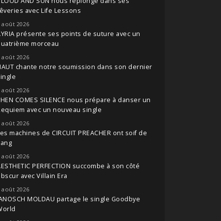
BLOOD AND SUN nous replonge dans ses
êveries avec Life Lessons
 août 2026
YRIA présente ses points de suture avec un
quatrième morceau
 août 2026
NAUT chante notre soumission dans son dernier
ingle
 août 2026
THEN COMES SILENCE nous prépare à danser un
Requiem avec un nouveau single
 août 2026
es machines de CIRCUIT PREACHER ont soif de
sang
 août 2026
AESTHETIC PERFECTION succombe à son côté
bscur avec Villain Era
 août 2026
JANOSCH MOLDAU partage le single Goodbye
World