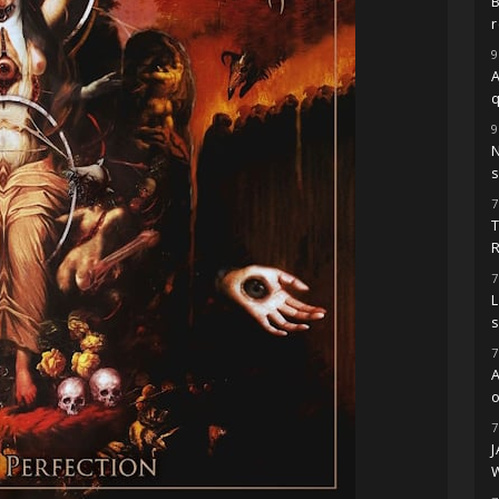
r
9
A
9
s
7
7
L
7
o
7