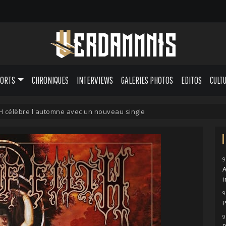
PORTS
CHRONIQUES
INTERVIEWS
GALERIES PHOTOS
EDITOS
CULT
H célèbre l'automne avec un nouveau single
9
A
i
9
P
9