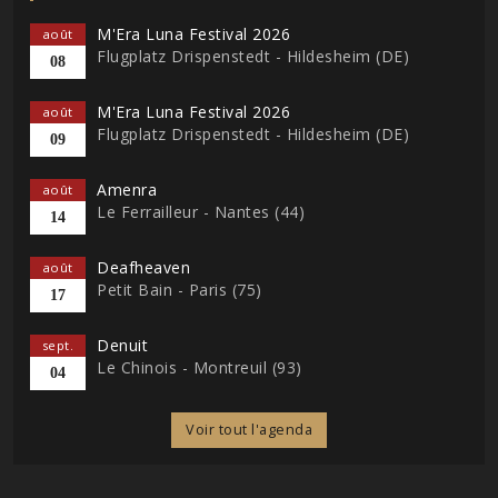
M'Era Luna Festival 2026
août
Flugplatz Drispenstedt - Hildesheim (DE)
08
M'Era Luna Festival 2026
août
Flugplatz Drispenstedt - Hildesheim (DE)
09
Amenra
août
Le Ferrailleur - Nantes (44)
14
Deafheaven
août
Petit Bain - Paris (75)
17
Denuit
sept.
Le Chinois - Montreuil (93)
04
Voir tout l'agenda