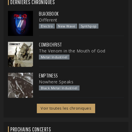
DERNIÈRES CHRONIQUES
BLACKBOOK
Different
Electro
New Wave
Synthpop
COMBICHRIST
The Venom in the Mouth of God
Metal Industriel
EMPTINESS
Nowhere Speaks
Black Metal Industriel
Voir toutes les chroniques
PROCHAINS CONCERTS