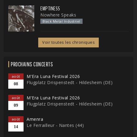
EMPTINESS
Nowhere Speaks
Black Metal Industriel
Voir toutes les chroniques
PROCHAINS CONCERTS
M'Era Luna Festival 2026
août
Flugplatz Drispenstedt - Hildesheim (DE)
08
M'Era Luna Festival 2026
août
Flugplatz Drispenstedt - Hildesheim (DE)
09
Amenra
août
Le Ferrailleur - Nantes (44)
14