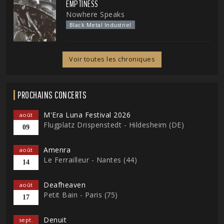
EMPTINESS
Nowhere Speaks
Black Metal Industriel
Voir toutes les chroniques
PROCHAINS CONCERTS
M'Era Luna Festival 2026
août
Flugplatz Drispenstedt - Hildesheim (DE)
09
Amenra
août
Le Ferrailleur - Nantes (44)
14
Deafheaven
août
Petit Bain - Paris (75)
17
Denuit
sept.