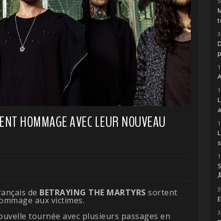
5
M
t
3
D
1
A
1
ENT HOMMAGE AVEC LEUR NOUVEAU
1
s
1
S
Å
3
français de
BETRAYING THE MARTYRS
sortent
E
ommage aux victimes.
3
uvelle tournée avec plusieurs passages en