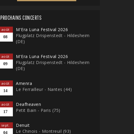
PROCHAINS CONCERTS
M'Era Luna Festival 2026
août
Flugplatz Drispenstedt - Hildesheim
08
(DE)
M'Era Luna Festival 2026
août
Flugplatz Drispenstedt - Hildesheim
09
(DE)
Amenra
août
Le Ferrailleur - Nantes (44)
14
Deafheaven
août
Petit Bain - Paris (75)
17
Denuit
sept.
Le Chinois - Montreuil (93)
04