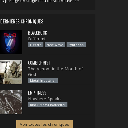
IG partage un single issu de son nouvel EP
DERNIÈRES CHRONIQUES
BLACKBOOK
Different
Electro
New Wave
Synthpop
COMBICHRIST
The Venom in the Mouth of
God
Metal Industriel
EMPTINESS
Nowhere Speaks
Black Metal Industriel
Voir toutes les chroniques