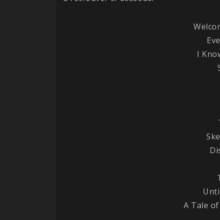
Welco
Eve
I Kno
Ske
Di
Unti
A Tale o