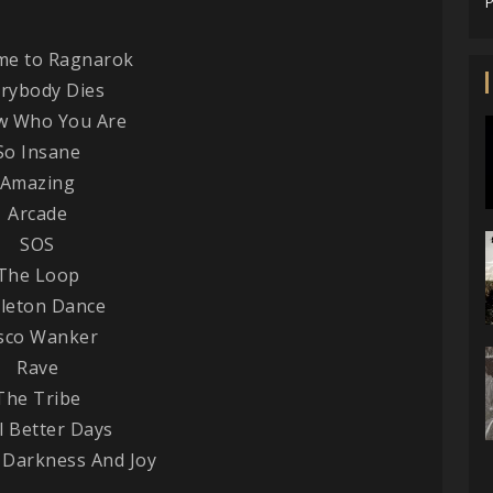
P
me to Ragnarok
rybody Dies
w Who You Are
So Insane
Amazing
Arcade
SOS
The Loop
leton Dance
sco Wanker
Rave
The Tribe
l Better Days
f Darkness And Joy