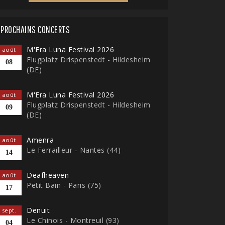
PROCHAINS CONCERTS
M'Era Luna Festival 2026
août
Flugplatz Drispenstedt - Hildesheim
08
(DE)
M'Era Luna Festival 2026
août
Flugplatz Drispenstedt - Hildesheim
09
(DE)
Amenra
août
Le Ferrailleur - Nantes (44)
14
Deafheaven
août
Petit Bain - Paris (75)
17
Denuit
sept.
Le Chinois - Montreuil (93)
04