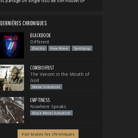
IG partage un single issu de son nouvel EP
DERNIÈRES CHRONIQUES
BLACKBOOK
Different
Electro
New Wave
Synthpop
COMBICHRIST
The Venom in the Mouth of
God
Metal Industriel
EMPTINESS
Nowhere Speaks
Black Metal Industriel
Voir toutes les chroniques