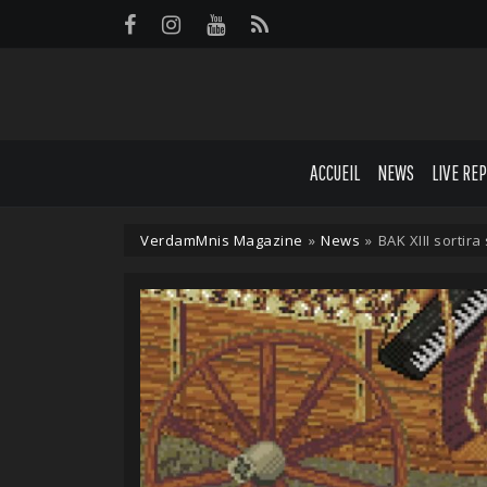
Panneau de gestion des cookies
ACCUEIL
NEWS
LIVE RE
VerdamMnis Magazine
»
News
»
BAK XIII sortir