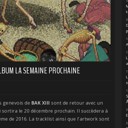
5
M
t
3
D
1
A
1
ALBUM LA SEMAINE PROCHAINE
1
s
1
S
Å
Les genevois de
BAK XIII
sont de retour avec un
3
 sortira le 20 décembre prochain. Il succèdera à
E
me de 2016. La tracklist ainsi que l'artwork sont
3