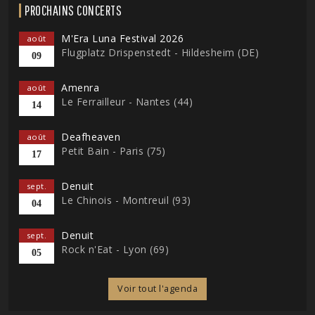
PROCHAINS CONCERTS
M'Era Luna Festival 2026
août
Flugplatz Drispenstedt - Hildesheim (DE)
09
Amenra
août
Le Ferrailleur - Nantes (44)
14
Deafheaven
août
Petit Bain - Paris (75)
17
Denuit
sept.
Le Chinois - Montreuil (93)
04
Denuit
sept.
Rock n'Eat - Lyon (69)
05
Voir tout l'agenda