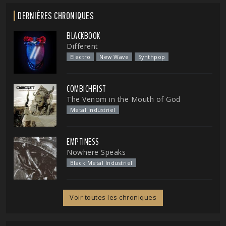
DERNIÈRES CHRONIQUES
BLACKBOOK
Different
Electro
New Wave
Synthpop
COMBICHRIST
The Venom in the Mouth of God
Metal Industriel
EMPTINESS
Nowhere Speaks
Black Metal Industriel
Voir toutes les chroniques