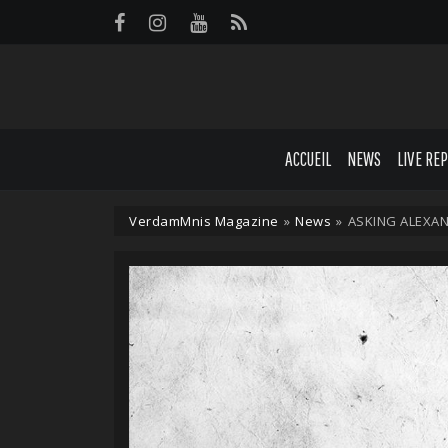
Panneau de gestion des cookies
ACCUEIL
NEWS
LIVE RE
VerdamMnis Magazine
»
News
»
ASKING ALEXAND