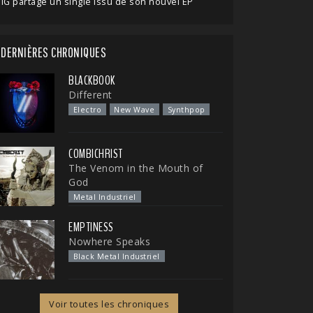
IG partage un single issu de son nouvel EP
DERNIÈRES CHRONIQUES
BLACKBOOK
Different
Electro
New Wave
Synthpop
COMBICHRIST
The Venom in the Mouth of
God
Metal Industriel
EMPTINESS
Nowhere Speaks
Black Metal Industriel
Voir toutes les chroniques