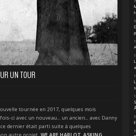
5
M
t
3
D
1
A
1
OUR UN TOUR
1
s
1
S
Å
ouvelle tournée en 2017, quelques mois
3
fois-ci avec un nouveau... un ancien... avec Danny
E
e dernier était parti suite à quelques
3
 son autre projet,
WE ARE HARLOT
.
ASKING