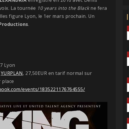
voix. La tournée
10 years into the Black
ne fera
lles figure Lyon, le 1er mars prochain. Un
 Productions
.
07 Lyon
r
YURPLAN
, 27,50EUR en tarif normal sur
 place
ebook.com/events/1835221176764555/