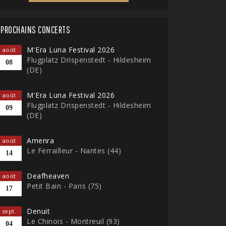
PROCHAINS CONCERTS
M'Era Luna Festival 2026
août
Flugplatz Drispenstedt - Hildesheim
08
(DE)
M'Era Luna Festival 2026
août
Flugplatz Drispenstedt - Hildesheim
09
(DE)
Amenra
août
Le Ferrailleur - Nantes (44)
14
Deafheaven
août
Petit Bain - Paris (75)
17
Denuit
sept.
Le Chinois - Montreuil (93)
04