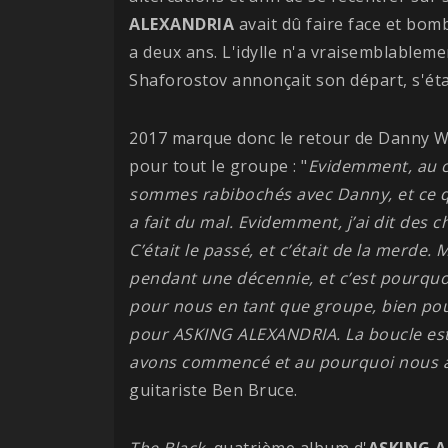
ALEXANDRIA
avait dû faire face et bom
a deux ans. L'idylle n'a vraisemblablem
Shaforostov annonçait son départ, s'éta
2017 marque donc le retour de Danny W
pour tout le groupe : "
Evidemment, au c
sommes rabibochés avec Danny, et ce qui
a fait du mal. Evidemment, j’ai dit des c
C’était le passé, et c’était de la merde.
pendant une décennie, et c’est pourquoi
pour nous en tant que groupe, bien pou
pour ASKING ALEXANDRIA. La boucle est
avons commencé et au pourquoi nous
guitariste Ben Bruce.
The Black
, quatrième album d'
ASKING 