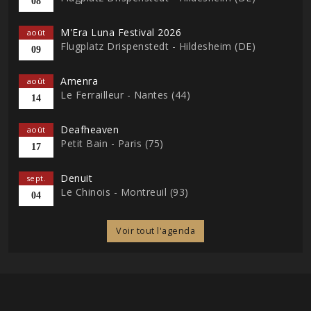
08
M'Era Luna Festival 2026
août
Flugplatz Drispenstedt - Hildesheim (DE)
09
Amenra
août
Le Ferrailleur - Nantes (44)
14
Deafheaven
août
Petit Bain - Paris (75)
17
Denuit
sept.
Le Chinois - Montreuil (93)
04
Voir tout l'agenda