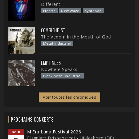
Different
Electro
New Wave
Synthpop
COMBICHRIST
The Venom in the Mouth of God
Metal Industriel
EMPTINESS
Nowhere Speaks
Black Metal Industriel
Voir toutes les chroniques
PROCHAINS CONCERTS
M'Era Luna Festival 2026
août
Flugplatz Drispenstedt - Hildesheim (DE)