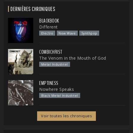
DERNIÈRES CHRONIQUES
BLACKBOOK
Different
Electro
New Wave
Synthpop
COMBICHRIST
The Venom in the Mouth of God
Metal Industriel
EMPTINESS
Nowhere Speaks
Black Metal Industriel
Voir toutes les chroniques