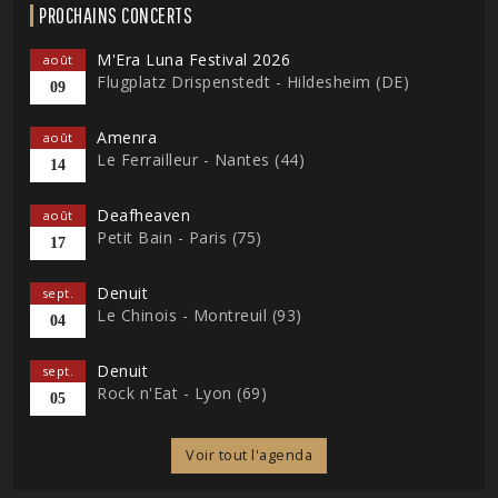
PROCHAINS CONCERTS
M'Era Luna Festival 2026
août
Flugplatz Drispenstedt - Hildesheim (DE)
09
Amenra
août
Le Ferrailleur - Nantes (44)
14
Deafheaven
août
Petit Bain - Paris (75)
17
Denuit
sept.
Le Chinois - Montreuil (93)
04
Denuit
sept.
Rock n'Eat - Lyon (69)
05
Voir tout l'agenda