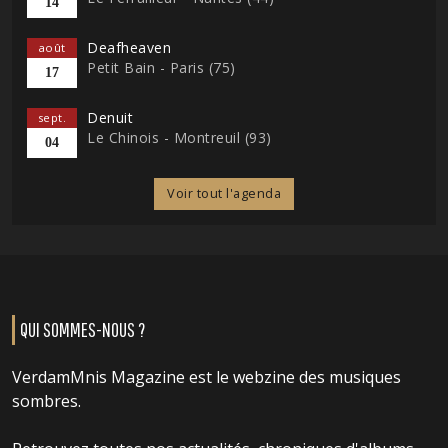
14
Deafheaven
août
Petit Bain - Paris (75)
17
Denuit
sept.
Le Chinois - Montreuil (93)
04
Voir tout l'agenda
QUI SOMMES-NOUS ?
VerdamMnis Magazine est le webzine des musiques
sombres.