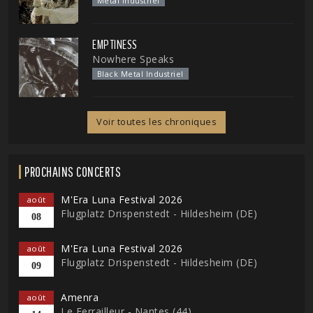
Metal Industriel
EMPTINESS
Nowhere Speaks
Black Metal Industriel
Voir toutes les chroniques
PROCHAINS CONCERTS
M'Era Luna Festival 2026
août
Flugplatz Drispenstedt - Hildesheim (DE)
08
M'Era Luna Festival 2026
août
Flugplatz Drispenstedt - Hildesheim (DE)
09
Amenra
août
Le Ferrailleur - Nantes (44)