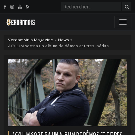
Panneau de gestion des cookies
VerdamMnis Magazine
»
News
»
ACYLUM sortira un album de démos et titres inédits
ACYLUM SORTIRA UN ALBUM DE DÉMOS ET TITRES