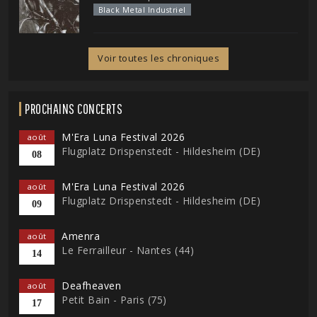
Black Metal Industriel
Voir toutes les chroniques
PROCHAINS CONCERTS
M'Era Luna Festival 2026
août
Flugplatz Drispenstedt - Hildesheim (DE)
08
M'Era Luna Festival 2026
août
Flugplatz Drispenstedt - Hildesheim (DE)
09
Amenra
août
Le Ferrailleur - Nantes (44)
14
Deafheaven
août
Petit Bain - Paris (75)
17