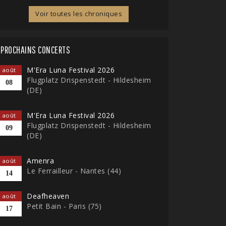
Voir toutes les chroniques
PROCHAINS CONCERTS
M'Era Luna Festival 2026
août
Flugplatz Drispenstedt - Hildesheim
08
(DE)
M'Era Luna Festival 2026
août
Flugplatz Drispenstedt - Hildesheim
09
(DE)
Amenra
août
Le Ferrailleur - Nantes (44)
14
Deafheaven
août
Petit Bain - Paris (75)
17