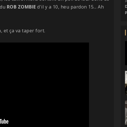
3
é du
ROB ZOMBIE
d'il y a 10, heu pardon 15... Ah
D
 et ça va taper fort.