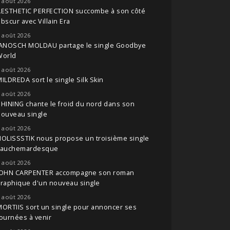
 août 2026
AESTHETIC PERFECTION succombe à son côté
bscur avec Villain Era
 août 2026
JANOSCH MOLDAU partage le single Goodbye
World
 août 2026
ILDREDA sort le single Silk Skin
 août 2026
HINING chante le froid du nord dans son
nouveau single
 août 2026
OLISSSTIK nous propose un troisième single
cauchemardesque
 août 2026
JOHN CARPENTER accompagne son roman
raphique d'un nouveau single
 août 2026
ORTIIS sort un single pour annoncer ses
ournées à venir