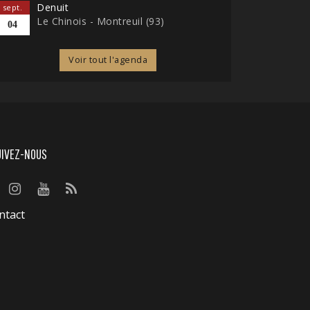
Denuit
sept.
Le Chinois - Montreuil (93)
04
Voir tout l'agenda
UIVEZ-NOUS
ntact