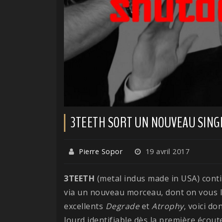
3TEETH SORT UN NOUVEAU SING
Pierre Sopor
19 avril 2017
3TEETH
(metal indus made in USA) cont
via un nouveau morceau, dont on vous lai
excellents
Degrade
et
Atrophy
, voici do
lourd identifiable dès la première écoute