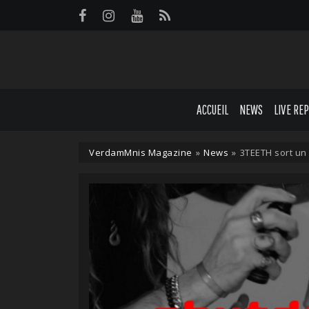
Panneau de gestion des cookies
ACCUEIL
NEWS
LIVE RE
VerdamMnis Magazine
»
News
»
3TEETH sort un