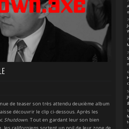
7
o
7
7
M
7
S
LE
6
H
5
g
inue de teaser son très attendu deuxième album
5
sse découvrir le clip ci-dessous. Après les
M
nc
Shutdown
. Tout en gardant leur son bien
t
, les californiens sortent un poil de leur zone de