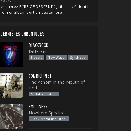
 août 2026
écouvrez PYRE OF DESCENT (gothic rock) dont le
premier album sort en septembre
DERNIÈRES CHRONIQUES
BLACKBOOK
Different
Electro
New Wave
Synthpop
COMBICHRIST
The Venom in the Mouth of
God
Metal Industriel
EMPTINESS
Nowhere Speaks
Black Metal Industriel