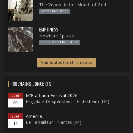
The Venom in the Mouth of God
Metal Industriel
EMPTINESS
Nowhere Speaks
Black Metal Industriel
Voir toutes les chroniques
PROCHAINS CONCERTS
M'Era Luna Festival 2026
août
Flugplatz Drispenstedt - Hildesheim (DE)
09
Amenra
août
Le Ferrailleur - Nantes (44)
14