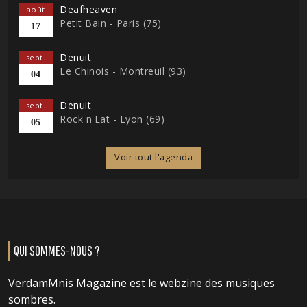
Deafheaven
août
Petit Bain - Paris (75)
17
Denuit
sept.
Le Chinois - Montreuil (93)
04
Denuit
sept.
Rock n'Eat - Lyon (69)
05
Voir tout l'agenda
QUI SOMMES-NOUS ?
VerdamMnis Magazine est le webzine des musiques
sombres.