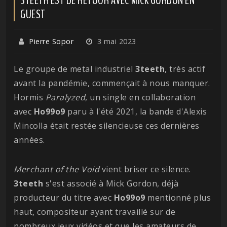
GUEST
Pierre Sopor
3 mai 2023
Le groupe de metal industriel
3teeth
, très actif
avant la pandémie, commençait à nous manquer.
Hormis
Paralyzed
, un single en collaboration
avec
Ho99o9
paru à l'été 2021, la bande d'Alexis
Mincolla était restée silencieuse ces dernières
années.
Merchant of the Void
vient briser ce silence.
3teeth
s'est associé à Mick Gordon, déjà
producteur du titre avec
Ho99o9
mentionné plus
haut, compositeur ayant travaillé sur de
nombreux jeux vidéos et que les amateurs de