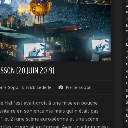
7
o
7
7
M
7
S
SSON (20 JUIN 2019)
6
H
rre Sopor & Erick Lederlé
Pierre Sopor
5
g
e Hellfest avait droit à une mise en bouche
5
ntaire en son enceinte mais qui n'était pas
M
s 1 et 2 (une scène européenne et une scène
t
notfest organisé en Europe. Avec un album prévu