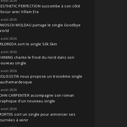
 août 2026
AESTHETIC PERFECTION succombe à son côté
bscur avec Villain Era
 août 2026
JANOSCH MOLDAU partage le single Goodbye
World
 août 2026
ILDREDA sort le single Silk Skin
 août 2026
HINING chante le froid du nord dans son
nouveau single
 août 2026
OLISSSTIK nous propose un troisième single
cauchemardesque
 août 2026
JOHN CARPENTER accompagne son roman
raphique d'un nouveau single
 août 2026
ORTIIS sort un single pour annoncer ses
ournées à venir