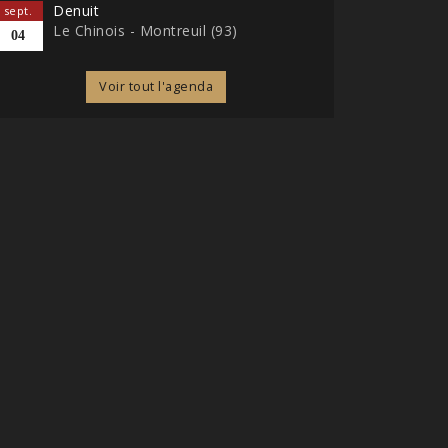
Denuit
sept.
Le Chinois - Montreuil (93)
04
Voir tout l'agenda