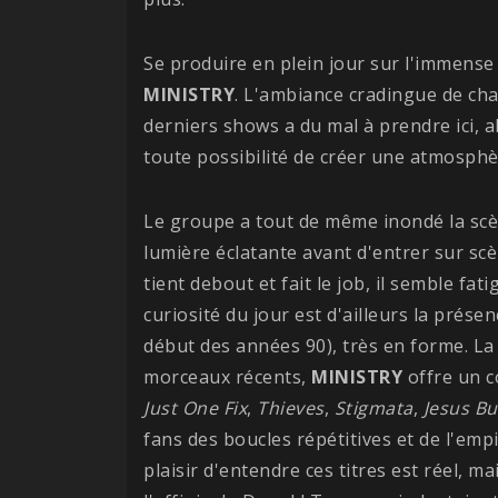
Se produire en plein jour sur l'immens
MINISTRY
. L'ambiance cradingue de cha
derniers shows a du mal à prendre ici, a
toute possibilité de créer une atmosphèr
Le groupe a tout de même inondé la scè
lumière éclatante avant d'entrer sur scè
tient debout et fait le job, il semble fat
curiosité du jour est d'ailleurs la prés
début des années 90), très en forme. L
morceaux récents,
MINISTRY
offre un 
Just One Fix
,
Thieves
,
Stigmata
,
Jesus Bu
fans des boucles répétitives et de l'em
plaisir d'entendre ces titres est réel, m