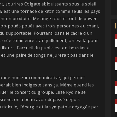
t, sourires Colgate éblouissants sous le soleil
E
est une tornade de kitch comme seuls les pays
vent en produire. Mélange fourre-tout de power
-pop-pouêt-pouêt avec trois personnes au chant,
s du supportable. Pourtant, dans le cadre d'un
a journée commence tranquillement, on est là pour
lleurs, l'accueil du public est enthousiaste.
et une paire de tongs ne jurerait pas dans le
 bonne humeur communicative, qui permet
i serait bien indigeste sans ça. Même quand les
luer le concert du groupe, Elize Ryd ne se
scène, on a beau avoir dépassé depuis
 ridicule, l'énergie et la sympathie dégagée par