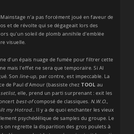
e Mainstage n'a pas forcément joué en faveur de
os et de révolte qui se dégageait lors des
lors qu'un soleil de plomb annihile d'emblée
e visuelle.
ne d'un épais nuage de fumée pour filtrer cette
ne mais l'effet ne sera que temporaire. Si Al
igué. Son
line-up
, par contre, est impeccable. La
ence de Paul d'Amour (bassiste chez
TOOL
au
a
setlist
, elle, prend un parti surprenant : exit les
concert
best-of
composé de classiques.
N.W.O.
,
ilt my Hotrod
... Il y a de quoi enchanter les vieux
pilement psychédélique de samples du groupe. Le
ais on regrette la disparition des gros poulets à