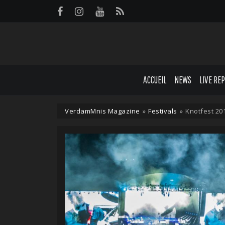
Panneau de gestion des cookies
ACCUEIL
NEWS
LIVE RE
VerdamMnis Magazine
»
Festivals
»
Knotfest 201