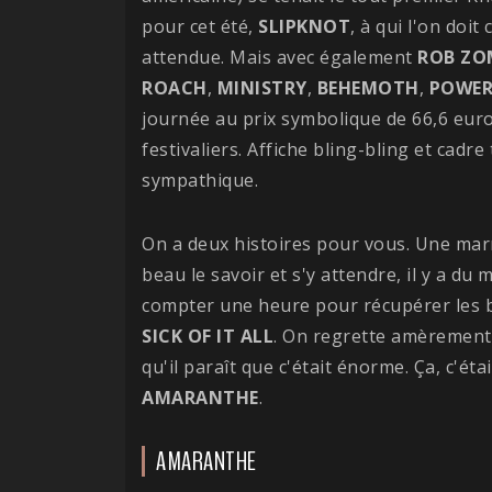
pour cet été,
SLIPKNOT
, à qui l'on doit 
attendue. Mais avec également
ROB
ZO
ROACH
,
MINISTRY
,
BEHEMOTH
,
POWE
journée au prix symbolique de 66,6 euro
festivaliers. Affiche bling-bling et cadre t
sympathique.
On a deux histoires pour vous. Une mar
beau le savoir et s'y attendre, il y a du
compter une heure pour récupérer les br
SICK OF IT ALL
. On regrette amèrement 
qu'il paraît que c'était énorme. Ça, c'ét
AMARANTHE
.
AMARANTHE