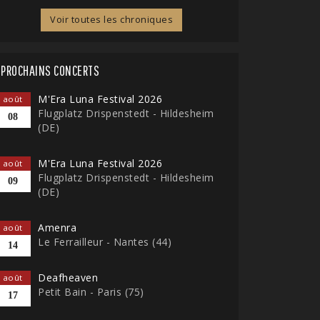
Voir toutes les chroniques
PROCHAINS CONCERTS
M'Era Luna Festival 2026
août
Flugplatz Drispenstedt - Hildesheim
08
(DE)
M'Era Luna Festival 2026
août
Flugplatz Drispenstedt - Hildesheim
09
(DE)
Amenra
août
Le Ferrailleur - Nantes (44)
14
Deafheaven
août
Petit Bain - Paris (75)
17