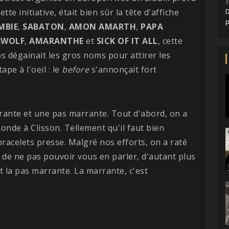
3
cette initiative, était bien sûr la tête d'affiche
D
MBIE
,
SABATON
,
AMON
AMARTH
,
PAPA
RWOLF
,
AMARANTHE
et
SICK OF IT ALL
, cette
s dégainait les gros noms pour attirer les
ape à l'oeil : le
before
s'annonçait fort
rante et une pas marrante. Tout d'abord, on a
 monde à Clisson. Tellement qu'il faut bien
acelets presse. Malgré nos efforts, on a raté
de ne pas pouvoir vous en parler, d'autant plus
ait la pas marrante. La marrante, c'est