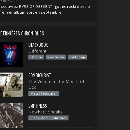
 août 2026
écouvrez PYRE OF DESCENT (gothic rock) dont le
premier album sort en septembre
DERNIÈRES CHRONIQUES
BLACKBOOK
Different
Electro
New Wave
Synthpop
COMBICHRIST
The Venom in the Mouth of
God
Metal Industriel
EMPTINESS
Nowhere Speaks
Black Metal Industriel