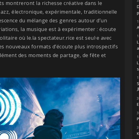
3
ts montreront la richesse créative dans le
D
zz, électronique, expérimentale, traditionnelle
vescence du mélange des genres autour d’un
1
A
iations, la musique est à expérimenter : écoute
1
itaire où le.la spectateur.rice est seul·e avec
Des nouveaux formats d’écoute plus introspectifs
lément des moments de partage, de fête et
1
s
1
S
Å
3
E
3
P
3
K