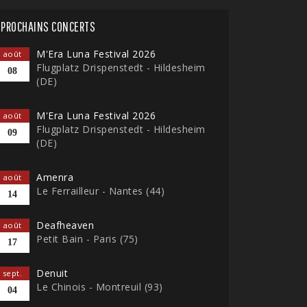
PROCHAINS CONCERTS
M'Era Luna Festival 2026
août
Flugplatz Drispenstedt - Hildesheim
08
(DE)
M'Era Luna Festival 2026
août
Flugplatz Drispenstedt - Hildesheim
09
(DE)
Amenra
août
Le Ferrailleur - Nantes (44)
14
Deafheaven
août
Petit Bain - Paris (75)
17
Denuit
sept.
Le Chinois - Montreuil (93)
04