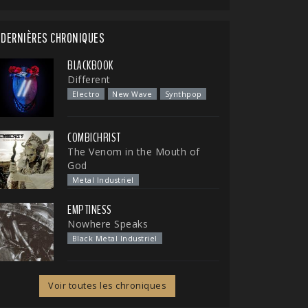
DERNIÈRES CHRONIQUES
BLACKBOOK
Different
Electro
New Wave
Synthpop
COMBICHRIST
The Venom in the Mouth of
God
Metal Industriel
EMPTINESS
Nowhere Speaks
Black Metal Industriel
Voir toutes les chroniques