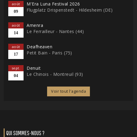
M'Era Luna Festival 2026
août
Flugplatz Drispenstedt - Hildesheim (DE)
09
Amenra
août
Le Ferrailleur - Nantes (44)
14
Deafheaven
août
Petit Bain - Paris (75)
17
Denuit
sept.
Le Chinois - Montreuil (93)
04
Voir tout l'agenda
QUI SOMMES-NOUS ?