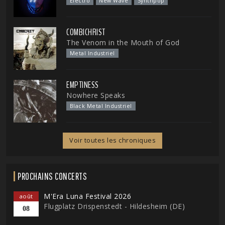
Electro
New Wave
Synthpop
COMBICHRIST
The Venom in the Mouth of God
Metal Industriel
EMPTINESS
Nowhere Speaks
Black Metal Industriel
Voir toutes les chroniques
PROCHAINS CONCERTS
M'Era Luna Festival 2026
août
Flugplatz Drispenstedt - Hildesheim (DE)
08