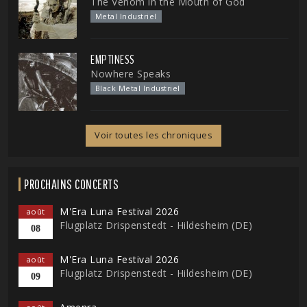
The Venom in the Mouth of God
Metal Industriel
EMPTINESS
Nowhere Speaks
Black Metal Industriel
Voir toutes les chroniques
PROCHAINS CONCERTS
M'Era Luna Festival 2026
août
Flugplatz Drispenstedt - Hildesheim (DE)
08
M'Era Luna Festival 2026
août
Flugplatz Drispenstedt - Hildesheim (DE)
09