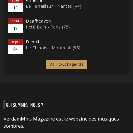
Amenra
août
Le Ferrailleur - Nantes (44)
14
Deafheaven
août
Petit Bain - Paris (75)
17
Denuit
sept.
Le Chinois - Montreuil (93)
04
Voir tout l'agenda
QUI SOMMES-NOUS ?
VerdamMnis Magazine est le webzine des musiques
sombres.