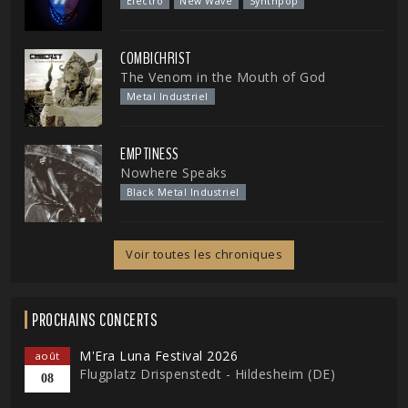
Electro
New Wave
Synthpop
COMBICHRIST
The Venom in the Mouth of God
Metal Industriel
EMPTINESS
Nowhere Speaks
Black Metal Industriel
Voir toutes les chroniques
PROCHAINS CONCERTS
M'Era Luna Festival 2026
août
Flugplatz Drispenstedt - Hildesheim (DE)
08