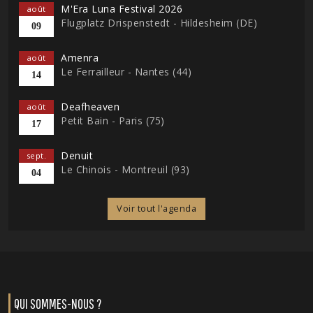
M'Era Luna Festival 2026
août
Flugplatz Drispenstedt - Hildesheim (DE)
09
Amenra
août
Le Ferrailleur - Nantes (44)
14
Deafheaven
août
Petit Bain - Paris (75)
17
Denuit
sept.
Le Chinois - Montreuil (93)
04
Voir tout l'agenda
QUI SOMMES-NOUS ?