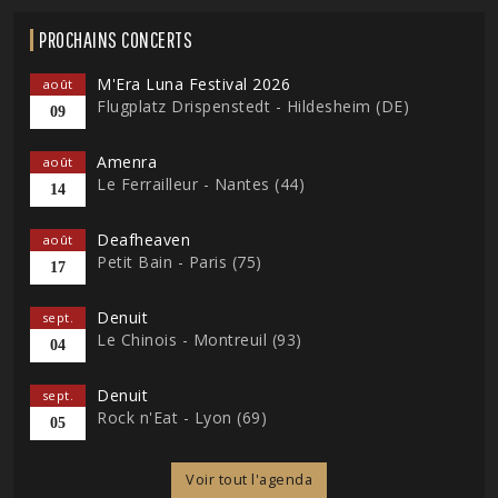
PROCHAINS CONCERTS
M'Era Luna Festival 2026
août
Flugplatz Drispenstedt - Hildesheim (DE)
09
Amenra
août
Le Ferrailleur - Nantes (44)
14
Deafheaven
août
Petit Bain - Paris (75)
17
Denuit
sept.
Le Chinois - Montreuil (93)
04
Denuit
sept.
Rock n'Eat - Lyon (69)
05
Voir tout l'agenda