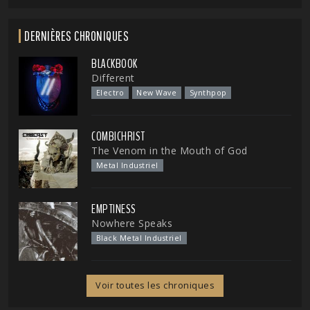
DERNIÈRES CHRONIQUES
BLACKBOOK
Different
Electro
New Wave
Synthpop
COMBICHRIST
The Venom in the Mouth of God
Metal Industriel
EMPTINESS
Nowhere Speaks
Black Metal Industriel
Voir toutes les chroniques