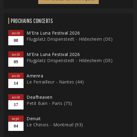
PROCHAINS CONCERTS
M'Era Luna Festival 2026
août
Flugplatz Drispenstedt - Hildesheim (DE)
08
M'Era Luna Festival 2026
août
Flugplatz Drispenstedt - Hildesheim (DE)
09
Amenra
août
Le Ferrailleur - Nantes (44)
14
Deafheaven
août
Petit Bain - Paris (75)
17
Denuit
sept.
Le Chinois - Montreuil (93)
04