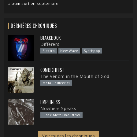
album sort en septembre
DERNIÈRES CHRONIQUES
BLACKBOOK
Different
Electro
New Wave
Synthpop
COMBICHRIST
The Venom in the Mouth of God
Metal Industriel
EMPTINESS
Nowhere Speaks
Black Metal Industriel
Voir toutes les chroniques