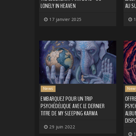
LONELY IN HEAVEN
AU S
17 janvier 2025
1
News
New
EMBARQUEZ POUR UN TRIP
OFFR
PSYCHÉDÉLIQUE AVEC LE DERNIER
PSYC
TITRE DE MY SLEEPING KARMA
ALBU
DISP
29 juin 2022
1