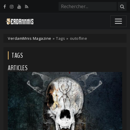
Panneau de gestion des cookies
VerdamMnis Magazine
»
Tags
»
outofline
TAGS
ARTICLES