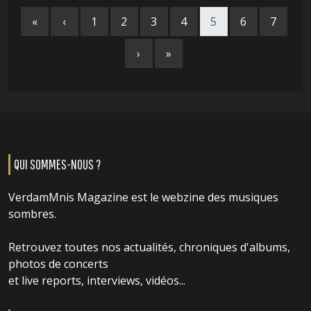
«
‹
1
2
3
4
5
6
7
›
»
QUI SOMMES-NOUS ?
VerdamMnis Magazine est le webzine des musiques
sombres.
Retrouvez toutes nos actualités, chroniques d'albums,
photos de concerts
et live reports, interviews, vidéos...