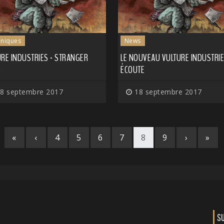
niques
News
URE INDUSTRIES - STRANGER
LE NOUVEAU VULTURE INDUSTRIE
S
ÉCOUTE
8 septembre 2017
18 septembre 2017
«
‹
4
5
6
7
8
9
›
»
S