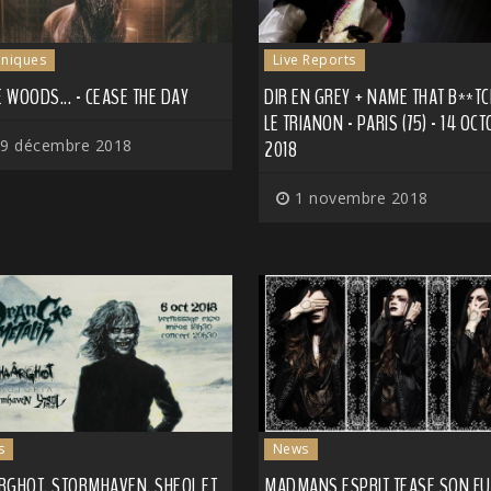
niques
Live Reports
E WOODS... - CEASE THE DAY
DIR EN GREY + NAME THAT B**T
LE TRIANON - PARIS (75) - 14 OC
9 décembre 2018
2018
1 novembre 2018
s
News
RGHOT, STORMHAVEN, SHEOL ET
MADMANS ESPRIT TEASE SON F