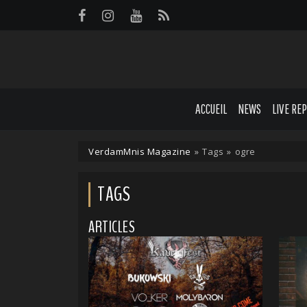
Panneau de gestion des cookies
ACCUEIL
NEWS
LIVE RE
VerdamMnis Magazine
»
Tags
»
ogre
TAGS
ARTICLES